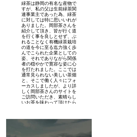
緑茶は静岡の有名な産物で
すが、私の父は生前緑茶関
連事業主であった為、緑茶
に対しては特に思いいれが
ありました。岡部茶さんを
紹介して頂き、皆が行く道
を行く事を良しとせず、ぶ
れることなく有機緑茶栽培
の道を今に至る迄力強く歩
んでこられた企業としての
姿、それでありながら関係
者の穏やかで寛容な姿に心
を打たれました。ここでは
通常見られない美しい茶畑
と、そこで働く人々にフォ
ーカスしましたが、より詳
しく岡部茶さんのサイトを
ご訪問いただき、素晴らし
いお茶を味わって頂けたら
と思います。
Music Equipment / Roland
Fantom G8
Mix・Mastering / Sound
Bigot