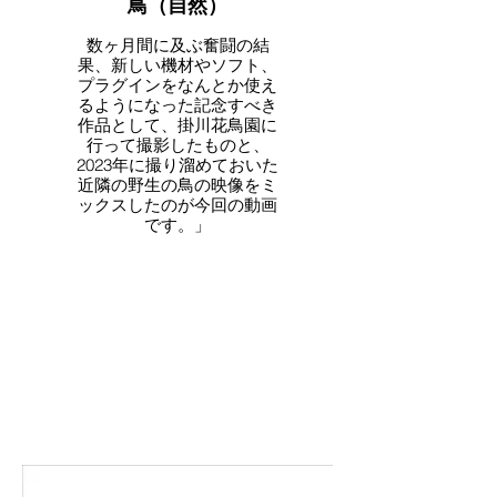
鳥（自然）
数ヶ月間に及ぶ奮闘の結
果、新しい機材やソフト、
プラグインをなんとか使え
るようになった記念すべき
作品として、掛川花鳥園に
行って撮影したものと、
2023年に撮り溜めておいた
近隣の野生の鳥の映像をミ
ックスしたのが今回の動画
です。」