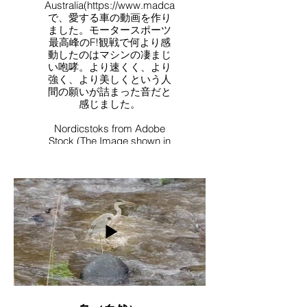
Australia(https://www.madcatsound.com.au/))
で、愛する車の動画を作り
ました。モータースポーツ
最高峰のF!観戦で何より感
動したのはマシンの凄まじ
い咆哮。より速くく、より
強く、より美しくという人
間の願いが詰まった音だと
感じました。
Nordicstoks from Adobe
Stock (The Image shown in
the beginning of the video)
Music Equipment / Roland
Fantom G8
Video shooting・Video
Editing・Music / Yoriko
Watanabe