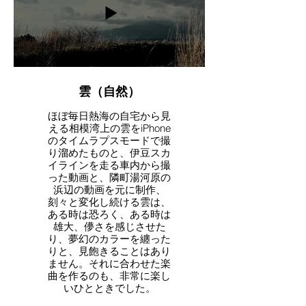
(http://www.soundbigot.com/)
Video shooting・Video
Editing・Music / Yoriko
Watanabe
Video.images /岡部茶
協力 / 岡部茶
(https://www.okabecha.net/)
雲（自然）
ほぼ毎日熱海の自宅から見
える相模湾上の雲をiPhone
のタイムラプスモードで撮
り溜めたものと、伊豆スカ
イラインを走る車内から撮
った動画と、隣町湯河原の
浜辺の動画を元に制作、
刻々と変化し続ける雲は、
ある時は恐ろく、ある時は
雄大、儚さを感じさせた
り、夢幻のカラーを纏った
りと、見飽きることはあり
ません。それに合わせた楽
曲を作るのも、非常に楽し
いひとときでした。